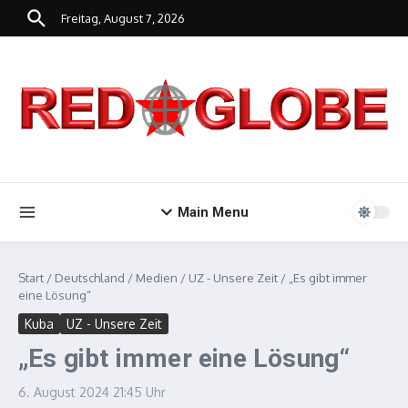
Zum Inhalt springen
Freitag, August 7, 2026
Main Menu
Start
/
Deutschland
/
Medien
/
UZ - Unsere Zeit
/
„Es gibt immer
eine Lösung“
Kuba
UZ - Unsere Zeit
„Es gibt immer eine Lösung“
6. August 2024
21:45 Uhr