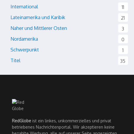
International
11
Lateinamerika und Karibik
21
Naher und Mittlerer Osten
3
Nordamerika
0
Schwerpunkt
1
Titel
35
RedGlobe
ist ein linkes, unkommerzielles und privat
betriebenes Nachrichtenportal. Wir akzeptieren keine
bezahlte Werbung, alle auf unserer Seite angezeigten