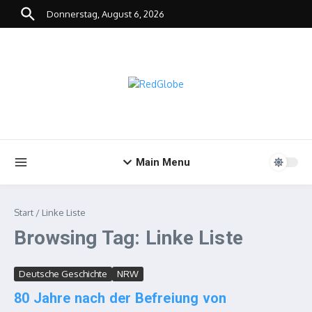
Zum Inhalt springen
Donnerstag, August 6, 2026
Main Menu
Start
/
Linke Liste
Browsing Tag: Linke Liste
Deutsche Geschichte
NRW
80 Jahre nach der Befreiung von