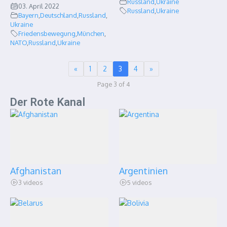
Russland
,
Ukraine
03. April 2022
Russland
,
Ukraine
Bayern
,
Deutschland
,
Russland
,
Ukraine
Friedensbewegung
,
München
,
NATO
,
Russland
,
Ukraine
«
1
2
3
4
»
Page 3 of 4
Der Rote Kanal
Afghanistan
Argentinien
3 videos
5 videos