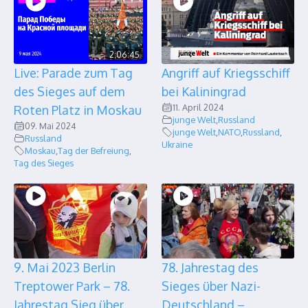
2:06:45
Live: Parade zum Tag
Angriff auf Kriegsschiff
des Sieges auf dem
bei Kaliningrad
11. April 2024
Roten Platz in Moskau
junge Welt
,
Russland
09. Mai 2024
junge Welt
,
NATO
,
Russland
,
Russland
Ukraine
Moskau
,
Tag der Befreiung
,
Tag des Sieges
9. Mai 2023 Berlin
78. Jahrestag des
Treptower Park – 78.
Sieges über Nazi-
Jahrestag Sieg über
Deutschland –