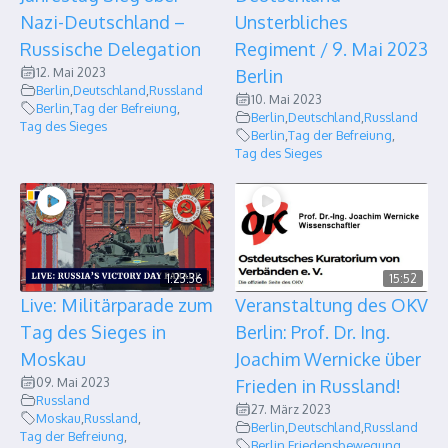
Nazi-Deutschland –
Unsterbliches
Russische Delegation
Regiment / 9. Mai 2023
12. Mai 2023
Berlin
Berlin
,
Deutschland
,
Russland
10. Mai 2023
Berlin
,
Tag der Befreiung
,
Berlin
,
Deutschland
,
Russland
Tag des Sieges
Berlin
,
Tag der Befreiung
,
Tag des Sieges
1:23:36
15:52
Live: Militärparade zum
Veranstaltung des OKV
Tag des Sieges in
Berlin: Prof. Dr. Ing.
Moskau
Joachim Wernicke über
09. Mai 2023
Frieden in Russland!
Russland
27. März 2023
Moskau
,
Russland
,
Berlin
,
Deutschland
,
Russland
Tag der Befreiung
,
Berlin
,
Friedensbewegung
,