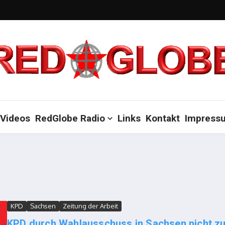
Videos
RedGlobe Radio
Links
Kontakt
Impress
KPD
Sachsen
Zeitung der Arbeit
KPD durch Wahlausschuss in Sachsen nicht zu