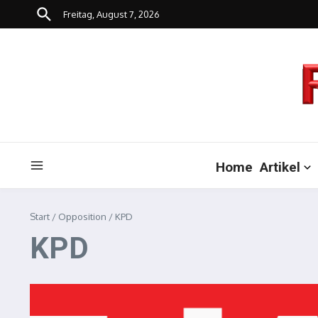
Zum Inhalt springen
Freitag, August 7, 2026
Home
Artikel
Start
/
Opposition
/
KPD
KPD