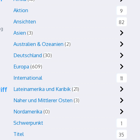
Aktion
9
e
Ansichten
82
ng
Asien
3
Australien & Ozeanien
2
Deutschland
30
Europa
609
International
11
iff
Lateinamerika und Karibik
21
Naher und Mittlerer Osten
3
Nordamerika
0
Schwerpunkt
1
Titel
35