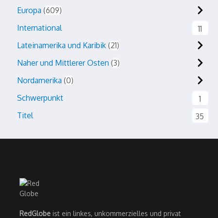
Europa
609
International
11
Lateinamerika und Karibik
21
Naher und Mittlerer Osten
3
Nordamerika
0
Schwerpunkt
1
Titel
35
RedGlobe
ist ein linkes, unkommerzielles und privat