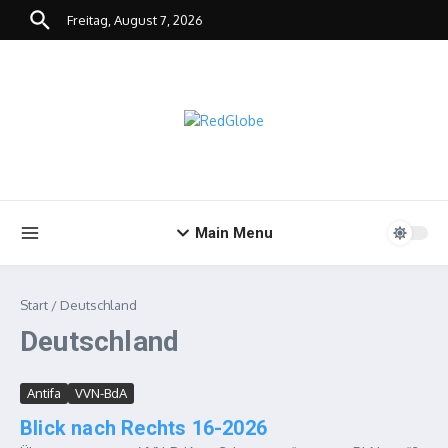
Zum Inhalt springen
Freitag, August 7, 2026
Main Menu
Start
/
Deutschland
Deutschland
Antifa
VVN-BdA
Blick nach Rechts 16-2026