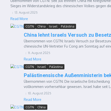
Übernommen von CGTN: Seit Juli erinnert China mit Kriegsfil
Sieges im Widerstandskrieg des chinesischen Volkes gegen die
13. August 2025
Read More
CGTN
China
Israel
Palästina
China lehnt Israels Versuch zu Bese
Übernommen von CGTN: Israels Versuch zur Besetzung
chinesische UN-Vertreter Fu Cong am Sonntag auf einer
11. August 2025
Read More
CGTN
Israel
Palästina
Palästinensische Außenministerin bek
Übernommen von CGTN: Die israelische Entscheidung 
vollkommen vorhersehbar gewesen. Israel habe seit L
10. August 2025
Read More
CGTN
China