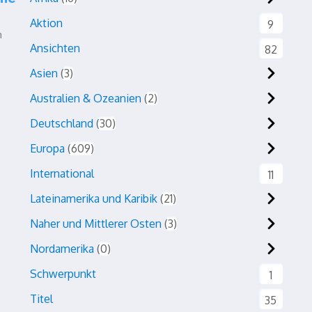
Aktion
9
n
Ansichten
82
Asien
3
Australien & Ozeanien
2
Deutschland
30
Europa
609
International
11
Lateinamerika und Karibik
21
Naher und Mittlerer Osten
3
Nordamerika
0
Schwerpunkt
1
Titel
35