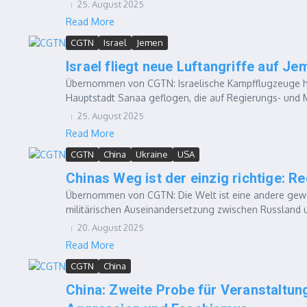
25. August 2025
Read More
CGTN
Israel
Jemen
Israel fliegt neue Luftangriffe auf J
Übernommen von CGTN: Israelische Kampfflugzeuge ha
Hauptstadt Sanaa geflogen, die auf Regierungs- und Mil
25. August 2025
Read More
CGTN
China
Ukraine
USA
Chinas Weg ist der einzig richtige: R
Übernommen von CGTN: Die Welt ist eine andere gewo
militärischen Auseinandersetzung zwischen Russland un
20. August 2025
Read More
CGTN
China
China: Zweite Probe für Veranstaltun