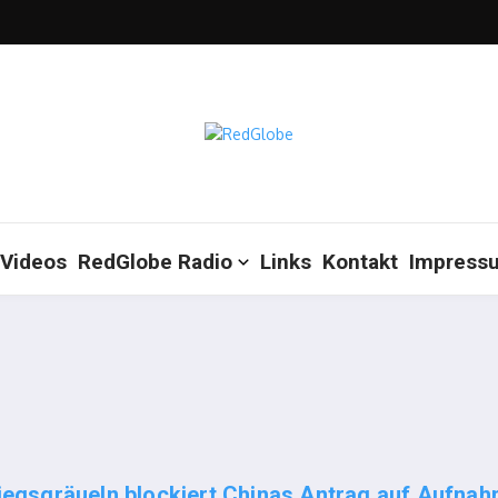
Videos
RedGlobe Radio
Links
Kontakt
Impress
egsgräueln blockiert Chinas Antrag auf Aufna