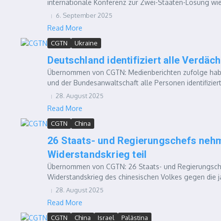
internationale Konferenz zur Zwei-Staaten-Lösung wi
6. September 2025
Read More
CGTN
Ukraine
Deutschland identifiziert alle Verdä
Übernommen von CGTN: Medienberichten zufolge haben
und der Bundesanwaltschaft alle Personen identifizi
28. August 2025
Read More
CGTN
China
26 Staats- und Regierungschefs nehme
Widerstandskrieg teil
Übernommen von CGTN: 26 Staats- und Regierungschef
Widerstandskrieg des chinesischen Volkes gegen die j
28. August 2025
Read More
CGTN
China
Israel
Palästina