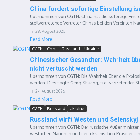
China fordert sofortige Einstellung is
Übernommen von CGTN: China hat die sofortige Einstell
stellvertretende Vertreter Chinas bei den Vereinten Na
28. August 2025
Read More
CGTN
China
Russland
Ukraine
Chinesischer Gesandter: Wahrheit üb
nicht vertuscht werden
Übernommen von CGTN: Die Wahrheit über die Explosio
werden. Dies sagte Geng Shuang, stellvertretender Stä
27. August 2025
Read More
CGTN
Russland
Ukraine
Russland wirft Westen und Selensky
Übernommen von CGTN: Der russische Außenminister Se
westlichen Nationen und den ukrainischen Präsidenten