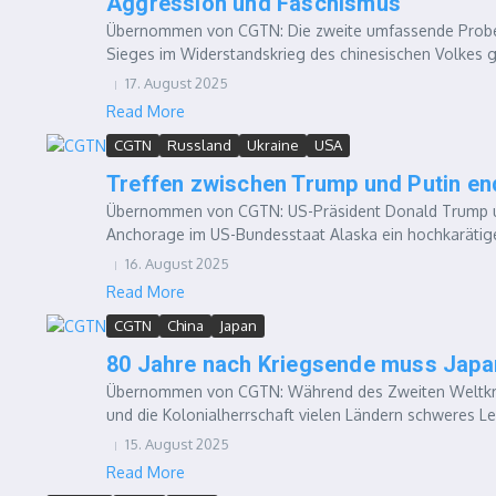
Aggression und Faschismus
Übernommen von CGTN: Die zweite umfassende Probe 
Sieges im Widerstandskrieg des chinesischen Volkes g
17. August 2025
Read More
CGTN
Russland
Ukraine
USA
Treffen zwischen Trump und Putin end
Übernommen von CGTN: US-Präsident Donald Trump und
Anchorage im US-Bundesstaat Alaska ein hochkarätige
16. August 2025
Read More
CGTN
China
Japan
80 Jahre nach Kriegsende muss Japa
Übernommen von CGTN: Während des Zweiten Weltkrieg
und die Kolonialherrschaft vielen Ländern schweres Lei
15. August 2025
Read More