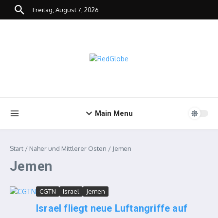
Zum Inhalt springen
Freitag, August 7, 2026
Main Menu
Start
/
Naher und Mittlerer Osten
/
Jemen
Jemen
CGTN
Israel
Jemen
Israel fliegt neue Luftangriffe auf