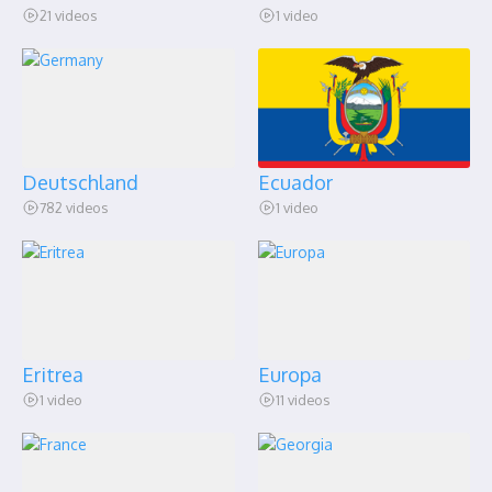
21 videos
1 video
Deutschland
Ecuador
782 videos
1 video
Eritrea
Europa
1 video
11 videos