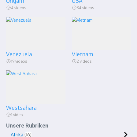
Ungarn
USA
4 videos
34 videos
Venezuela
Vietnam
19 videos
2 videos
Westsahara
1 video
Unsere Rubriken
Afrika
16