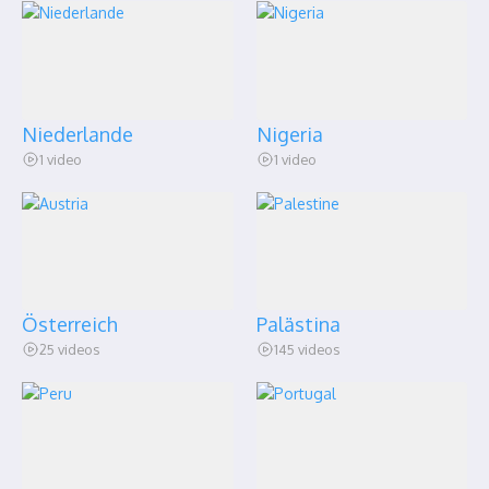
Niederlande
Nigeria
1 video
1 video
Österreich
Palästina
25 videos
145 videos