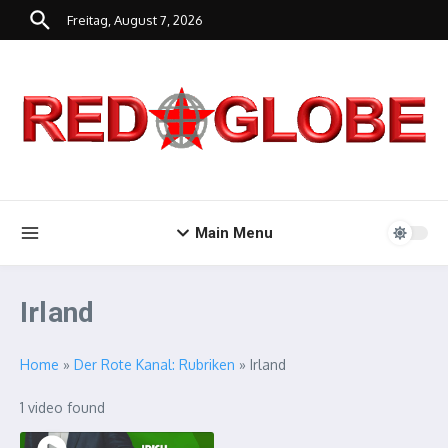
Zum Inhalt springen
Freitag, August 7, 2026
Main Menu
Irland
Home
»
Der Rote Kanal: Rubriken
»
Irland
1 video found