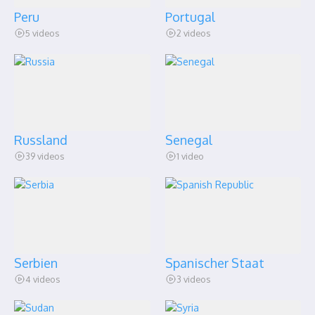
Peru
Portugal
5 videos
2 videos
Russland
Senegal
39 videos
1 video
Serbien
Spanischer Staat
4 videos
3 videos