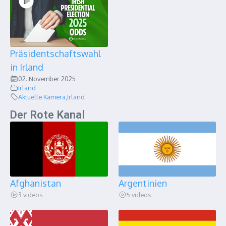
Präsidentschaftswahl
in Irland
02. November 2025
Irland
Aktuelle Kamera
,
Irland
Der Rote Kanal
Afghanistan
Argentinien
3 videos
5 videos