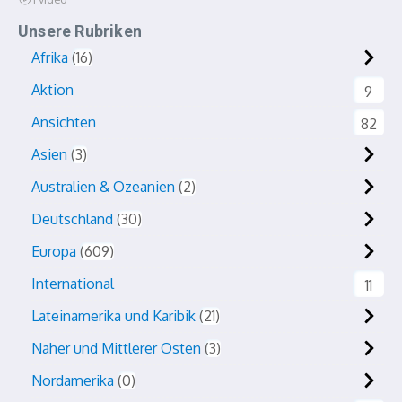
Unsere Rubriken
Afrika
16
Aktion
9
Ansichten
82
Asien
3
Australien & Ozeanien
2
Deutschland
30
Europa
609
International
11
Lateinamerika und Karibik
21
Naher und Mittlerer Osten
3
Nordamerika
0