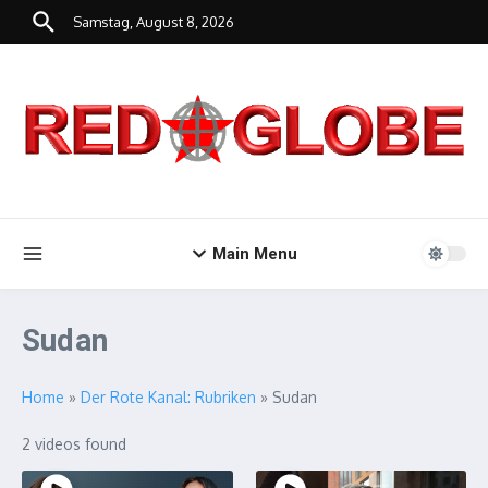
Zum Inhalt springen
Samstag, August 8, 2026
Main Menu
Sudan
Home
»
Der Rote Kanal: Rubriken
»
Sudan
2 videos found