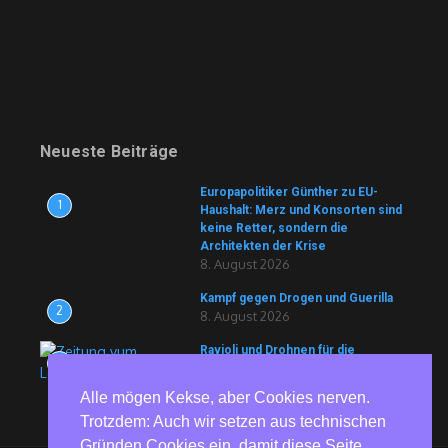
Neueste Beiträge
Europapolitiker Günther zu EU-
1
Haushalt: Merz und Konsorten sind
keine Retter, sondern die
Architekten der Krise
8. August 2026
Kampf gegen Drogen und Guerilla
2
8. August 2026
Ravioli und Drohnen für die
3
nationale Resilienz?
8. August 2026
Alle mögen Kekse, aber Cookies nerven.
Trotzdem: Auch wir setzen aus technischen
Gründen Cookies ein, damit diese Seite