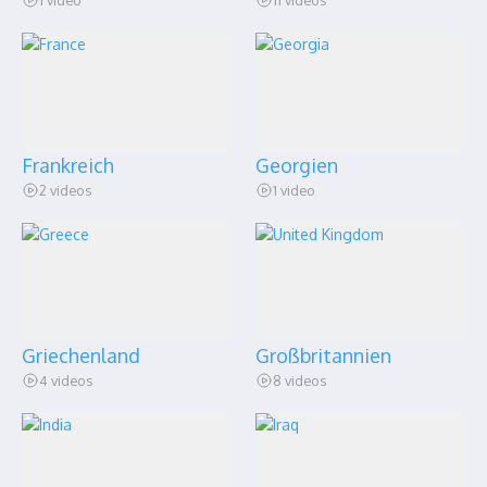
1 video
11 videos
Frankreich
Georgien
2 videos
1 video
Griechenland
Großbritannien
4 videos
8 videos