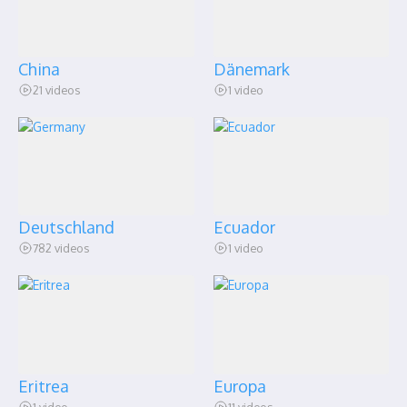
China
Dänemark
21 videos
1 video
Deutschland
Ecuador
782 videos
1 video
Eritrea
Europa