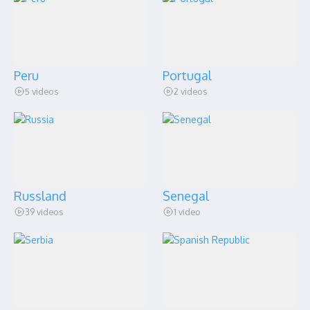
Peru
Portugal
5 videos
2 videos
Russland
Senegal
39 videos
1 video