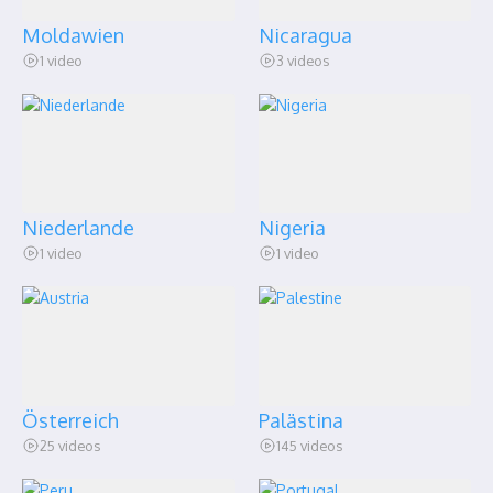
Moldawien
Nicaragua
1 video
3 videos
Niederlande
Nigeria
1 video
1 video
Österreich
Palästina
25 videos
145 videos