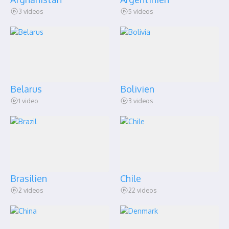
3 videos
5 videos
Belarus
Bolivien
1 video
3 videos
Brasilien
Chile
2 videos
22 videos