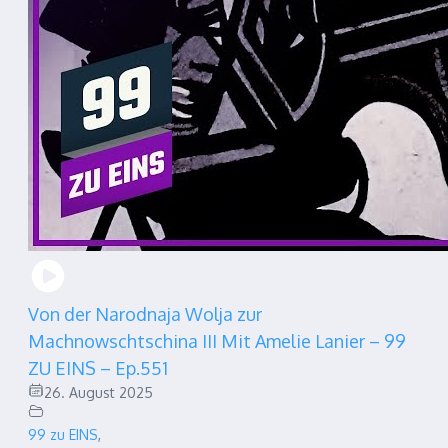
Von der Narodnaja Wolja zur
Machnowschtschina III Mit Amelie Lanier – 99
ZU EINS – Ep.551
26. August 2025
99 zu EINS
,