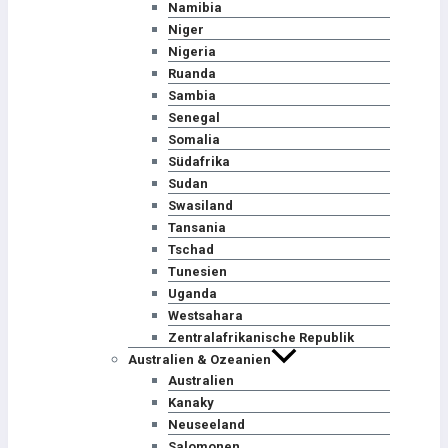
Namibia
Niger
Nigeria
Ruanda
Sambia
Senegal
Somalia
Südafrika
Sudan
Swasiland
Tansania
Tschad
Tunesien
Uganda
Westsahara
Zentralafrikanische Republik
Australien & Ozeanien
Australien
Kanaky
Neuseeland
Salomonen