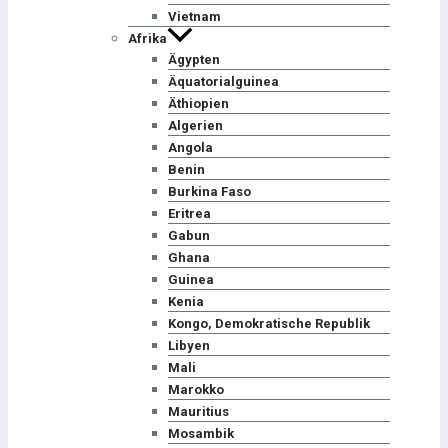
Vietnam
Afrika
Ägypten
Äquatorialguinea
Äthiopien
Algerien
Angola
Benin
Burkina Faso
Eritrea
Gabun
Ghana
Guinea
Kenia
Kongo, Demokratische Republik
Libyen
Mali
Marokko
Mauritius
Mosambik