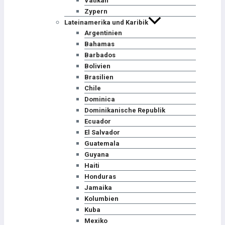
Vatikan
Zypern
Lateinamerika und Karibik
Argentinien
Bahamas
Barbados
Bolivien
Brasilien
Chile
Dominica
Dominikanische Republik
Ecuador
El Salvador
Guatemala
Guyana
Haiti
Honduras
Jamaika
Kolumbien
Kuba
Mexiko