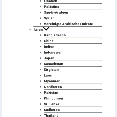
Libanon
Palästina
Saudi-Arabien
Syrien
Vereinigte Arabische Emirate
Asien
Bangladesch
China
Indien
Indonesien
Japan
Kasachstan
Kirgistan
Laos
Myanmar
Nordkorea
Pakistan
Philippinen
Sri Lanka
Südkorea
Thailand