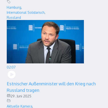
Hamburg
,
International Solidarisch
,
Russland
02:07
Estnischer Außenminister will den Krieg nach
Russland tragen
29. Juni 2025
Aktuelle Kamera
,