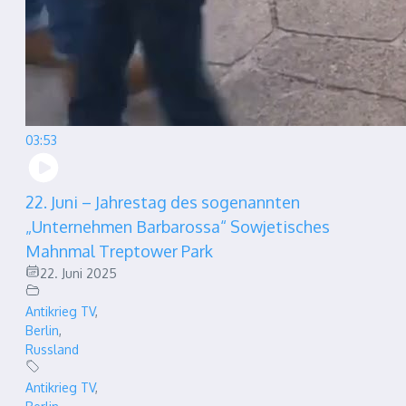
03:53
22. Juni – Jahrestag des sogenannten
„Unternehmen Barbarossa“ Sowjetisches
Mahnmal Treptower Park
22. Juni 2025
Antikrieg TV
,
Berlin
,
Russland
Antikrieg TV
,