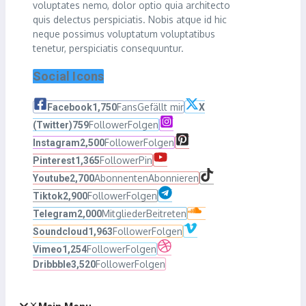
voluptates nemo, dolor optio quia architecto
quis delectus perspiciatis. Nobis atque id hic
neque possimus voluptatum voluptatibus
tenetur, perspiciatis consequuntur.
Social Icons
Fans
Gefällt mir
Facebook
1,750
X
Follower
Folgen
(Twitter)
759
Follower
Folgen
Instagram
2,500
Follower
Pin
Pinterest
1,365
Abonnenten
Abonnieren
Youtube
2,700
Follower
Folgen
Tiktok
2,900
Mitglieder
Beitreten
Telegram
2,000
Follower
Folgen
Soundcloud
1,963
Follower
Folgen
Vimeo
1,254
Follower
Folgen
Dribbble
3,520