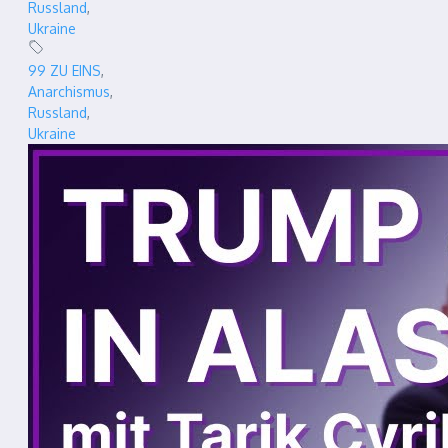
Russland
,
Ukraine
99 ZU EINS
,
Anarchismus
,
Russland
,
Ukraine