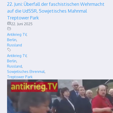
22. Juni: Überfall der faschistischen Wehrmacht
auf die UdSSR, Sowjetisches Mahnmal
Treptower Park
22. Juni 2025
Antikrieg TV
,
Berlin
,
Russland
Antikrieg TV
,
Berlin
,
Russland
,
Sowjetisches Ehrenmal
,
Treptower Park