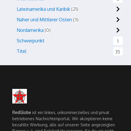
Lateinamerika und Karibik
21
Naher und Mittlerer Osten
3
Nordamerika
0
Schwerpunkt
1
Titel
35
RedGlobe
ist ein linkes, unkommerzielles und privat
betriebenes Nachrichtenportal. Wir akzeptieren keine
bezahlte Werbung, alle auf unserer Seite angezeigten
Banner u.ä. sind Solidaritätsanzeigen, für die wir nicht