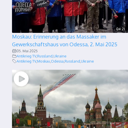
04:21
Moskau: Erinnerung an das Massaker im
Gewerkschaftshaus von Odessa, 2. Mai 2025
05. Mai 2025
Antikrieg TV
,
Russland
,
Ukraine
Antikrieg TV
,
Moskau
,
Odessa
,
Russland
,
Ukraine