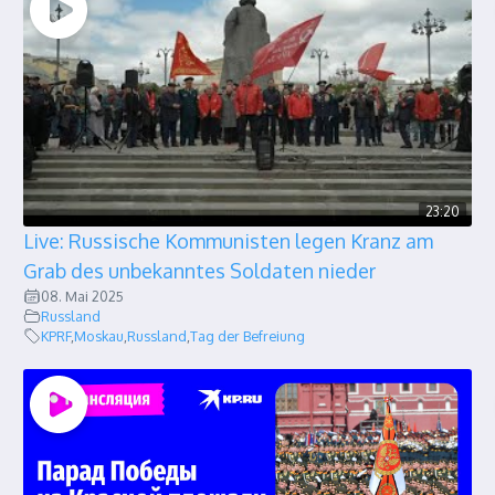
23:20
Live: Russische Kommunisten legen Kranz am
Grab des unbekanntes Soldaten nieder
08. Mai 2025
Russland
KPRF
,
Moskau
,
Russland
,
Tag der Befreiung