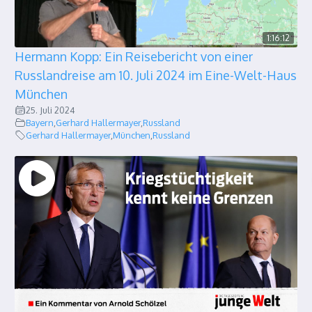
1:16:12
Hermann Kopp: Ein Reisebericht von einer
Russlandreise am 10. Juli 2024 im Eine-Welt-Haus
München
25. Juli 2024
Bayern
,
Gerhard Hallermayer
,
Russland
Gerhard Hallermayer
,
München
,
Russland