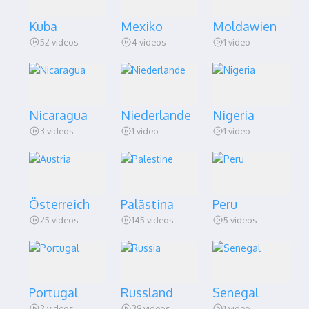
Kuba
Mexiko
Moldawien
52 videos
4 videos
1 video
Nicaragua
Niederlande
Nigeria
3 videos
1 video
1 video
Österreich
Palästina
Peru
25 videos
145 videos
5 videos
Portugal
Russland
Senegal
2 videos
39 videos
1 video