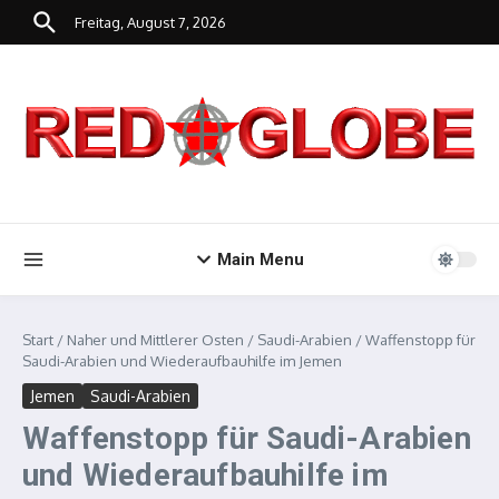
Zum Inhalt springen
Freitag, August 7, 2026
Main Menu
Start
/
Naher und Mittlerer Osten
/
Saudi-Arabien
/
Waffenstopp für
Saudi-Arabien und Wiederaufbauhilfe im Jemen
Jemen
Saudi-Arabien
Waffenstopp für Saudi-Arabien
und Wiederaufbauhilfe im