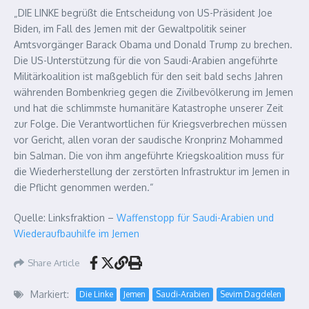
„DIE LINKE begrüßt die Entscheidung von US-Präsident Joe
Biden, im Fall des Jemen mit der Gewaltpolitik seiner
Amtsvorgänger Barack Obama und Donald Trump zu brechen.
Die US-Unterstützung für die von Saudi-Arabien angeführte
Militärkoalition ist maßgeblich für den seit bald sechs Jahren
währenden Bombenkrieg gegen die Zivilbevölkerung im Jemen
und hat die schlimmste humanitäre Katastrophe unserer Zeit
zur Folge. Die Verantwortlichen für Kriegsverbrechen müssen
vor Gericht, allen voran der saudische Kronprinz Mohammed
bin Salman. Die von ihm angeführte Kriegskoalition muss für
die Wiederherstellung der zerstörten Infrastruktur im Jemen in
die Pflicht genommen werden.“
Quelle: Linksfraktion –
Waffenstopp für Saudi-Arabien und
Wiederaufbauhilfe im Jemen
Share Article
Markiert:
Die Linke
Jemen
Saudi-Arabien
Sevim Dagdelen