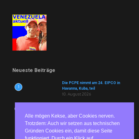
Neueste Beiträge
Die PCPE nimmt am 24. EIPCO in
1
Havanna, Kuba, teil
10. August 2026
„nd.DerTag“: Die Hitze einfach
2
aussitzen – Kommentar zur
Alle mögen Kekse, aber Cookies nerven.
Klimapolitik der Bundesregierung
angesichts der aktuellen Hitzewelle
Trotzdem: Auch wir setzen aus technischen
10. August 2026
Gründen Cookies ein, damit diese Seite
„Es gibt keinen nicht-westlichen
funktioniert. Durch ein Klick auf