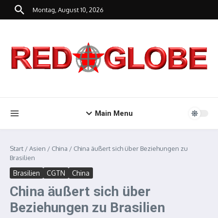
Zum Inhalt springen
Montag, August 10, 2026
Main Menu
Start
/
Asien
/
China
/
China äußert sich über Beziehungen zu
Brasilien
Brasilien
CGTN
China
China äußert sich über
Beziehungen zu Brasilien