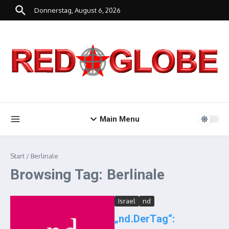
Zum Inhalt springen
Donnerstag, August 6, 2026
Main Menu
Start
/
Berlinale
Browsing Tag: Berlinale
Israel
nd
„nd.DerTag“: