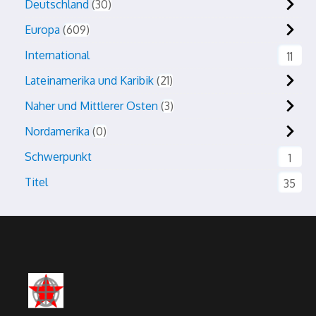
Deutschland
30
Europa
609
International
11
Lateinamerika und Karibik
21
Naher und Mittlerer Osten
3
Nordamerika
0
Schwerpunkt
1
Titel
35