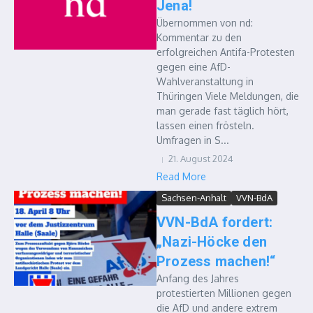
Jena!
Übernommen von nd:
Kommentar zu den
erfolgreichen Antifa-Protesten
gegen eine AfD-
Wahlveranstaltung in
Thüringen Viele Meldungen, die
man gerade fast täglich hört,
lassen einen frösteln.
Umfragen in S...
21. August 2024
Read More
Sachsen-Anhalt
VVN-BdA
VVN-BdA fordert:
„Nazi-Höcke den
Prozess machen!“
Anfang des Jahres
protestierten Millionen gegen
die AfD und andere extrem