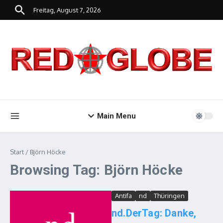
Zum Inhalt springen
Freitag, August 7, 2026
Main Menu
Start
/
Björn Höcke
Browsing Tag: Björn Höcke
Antifa
nd
Thüringen
nd.DerTag: Danke,