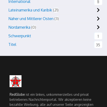
International
11
Lateinamerika und Karibik
21
Naher und Mittlerer Osten
3
Nordamerika
0
Schwerpunkt
1
Titel
35
RedGlobe
ist ein linkes, unkommerzielles und privat
betriebenes Nachrichtenportal. Wir akzeptieren keine
bezahlte Werbung, alle auf unserer Seite angezeigten