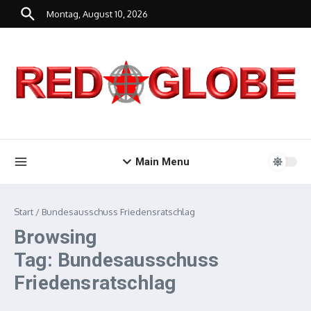
Zum Inhalt springen
Montag, August 10, 2026
Main Menu
Start
/
Bundesausschuss Friedensratschlag
Browsing
Tag: Bundesausschuss
Friedensratschlag