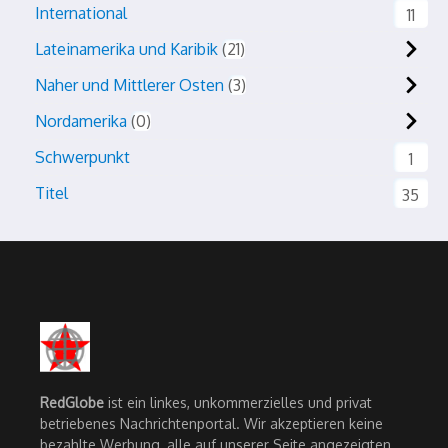
International
11
Lateinamerika und Karibik
21
Naher und Mittlerer Osten
3
Nordamerika
0
Schwerpunkt
1
Titel
35
RedGlobe
ist ein linkes, unkommerzielles und privat
betriebenes Nachrichtenportal. Wir akzeptieren keine
bezahlte Werbung, alle auf unserer Seite angezeigten