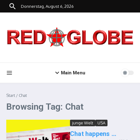
Zum Inhalt springen
Donnerstag, August 6, 2026
Main Menu
Start
/
Chat
Browsing Tag: Chat
junge Welt
USA
Chat happens …