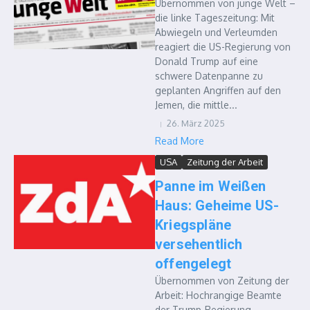
Übernommen von junge Welt –
die linke Tageszeitung: Mit
Abwiegeln und Verleumden
reagiert die US-Regierung von
Donald Trump auf eine
schwere Datenpanne zu
geplanten Angriffen auf den
Jemen, die mittle...
26. März 2025
Read More
USA
Zeitung der Arbeit
Panne im Weißen
Haus: Geheime US-
Kriegspläne
versehentlich
offengelegt
Übernommen von Zeitung der
Arbeit: Hochrangige Beamte
der Trump-Regierung