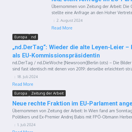
Übernommen von Zeitung der Arbeit: Die 
stellte eine Anfrage an den Hoher Vertrete
2. August 2024
Read More
Europa
nd
„nd.DerTag“: Wieder die alte Leyen-Leier 
als EU-Kommissionspräsidentin
nd.DerTag / nd.DieWoche [Newsroom]Berlin (ots) – Die Bilder
sind fast identisch mit denen von 2019: derselbe erleichtert-stra
18. Juli 2024
Read More
Europa
Zeitung der Arbeit
Neue rechte Fraktion im EU-Parlament ang
Übernommen von Zeitung der Arbeit: In Wien fand am Sonntag 
Politikers und Ex-Premier Andrej Babis mit FPÖ-Obmann Herbert 
1. Juli 2024