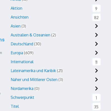
Aktion
9
Ansichten
82
Asien
3
Australien & Ozeanien
2
ns
Deutschland
30
Europa
609
in
International
11
Lateinamerika und Karibik
21
Naher und Mittlerer Osten
3
Nordamerika
0
n
Schwerpunkt
1
Titel
35