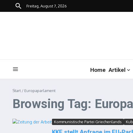
Zum Inhalt springen
Freitag, August 7, 2026
Home
Artikel
Start
/
Europaparlament
Browsing Tag: Europ
Kommunistische Partei Griechenlands
Kub
KKE stellt Anfrage im EU-Par