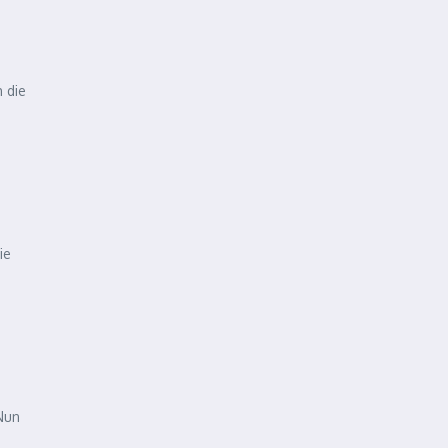
 die
ie
Nun