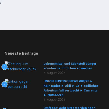
8.
Neueste Beiträge
Lebensmittel und Stickstoffdünger
1
könnten deutlich teurer werden
6. August 2026
UNION BUSTING NEWS #09/26 ►
2
Köln Bäder ► Aldi ► ZF ► tödlicher
Arbeitsunfall vertuscht ► Currenta
► Nutracorp
6. August 2026
Umfrage: Acht Sitze werden nach