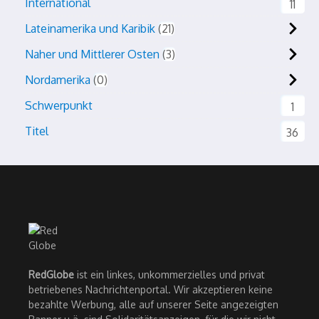
International
11
Lateinamerika und Karibik
21
Naher und Mittlerer Osten
3
Nordamerika
0
Schwerpunkt
1
Titel
36
RedGlobe
ist ein linkes, unkommerzielles und privat
betriebenes Nachrichtenportal. Wir akzeptieren keine
bezahlte Werbung, alle auf unserer Seite angezeigten