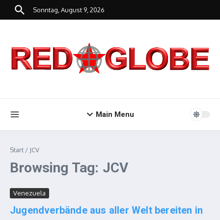
Zum Inhalt springen
Sonntag, August 9, 2026
Main Menu
Start
/
JCV
Browsing Tag: JCV
Venezuela
Jugendverbände aus aller Welt bereiten in