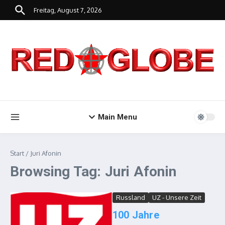
Zum Inhalt springen
Freitag, August 7, 2026
Main Menu
Start
/
Juri Afonin
Browsing Tag: Juri Afonin
Russland
UZ - Unsere Zeit
100 Jahre