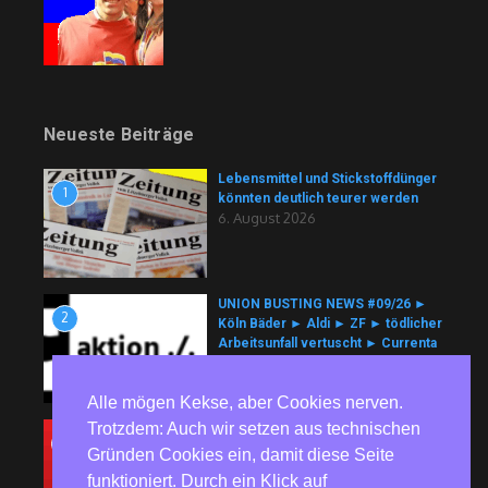
Neueste Beiträge
Lebensmittel und Stickstoffdünger
1
könnten deutlich teurer werden
6. August 2026
UNION BUSTING NEWS #09/26 ►
2
Köln Bäder ► Aldi ► ZF ► tödlicher
Arbeitsunfall vertuscht ► Currenta
► Nutracorp
6. August 2026
Alle mögen Kekse, aber Cookies nerven.
Trotzdem: Auch wir setzen aus technischen
Umfrage: Acht Sitze werden nach
3
einem Zusammenschluss von
Gründen Cookies ein, damit diese Seite
Hadash-Ta’al und Balad erwartet
funktioniert. Durch ein Klick auf