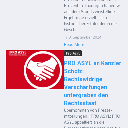
Prozent in Thüringen haben wir
aus dem Stand zweistellige
Ergebnisse erzielt – ein
historischer Erfolg, der in der
Geschi...
3. September 2024
Read More
Pro Asyl
PRO ASYL an Kanzler
Scholz:
Rechtswidrige
Verschärfungen
untergraben den
Rechtsstaat
Übernommen von Presse­
mitteilungen | PRO ASYL: PRO
ASYL appelliert an die