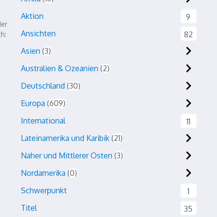
Aktion
9
der
Ansichten
82
h:
Asien
3
Australien & Ozeanien
2
Deutschland
30
Europa
609
International
11
Lateinamerika und Karibik
21
Naher und Mittlerer Osten
3
Nordamerika
0
Schwerpunkt
1
Titel
35