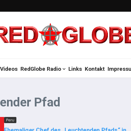
Videos
RedGlobe Radio
Links
Kontakt
Impress
tender Pfad
Peru
Ehemaliger Chef des „Leuchtenden Pfads“ in