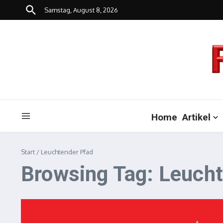
Zum Inhalt springen
Samstag, August 8, 2026
Home
Artikel
Start
/
Leuchtender Pfad
Browsing Tag: Leuch