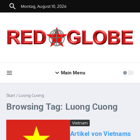
Zum Inhalt springen
Montag, August 10, 2026
Main Menu
Start
/
Luong Cuong
Browsing Tag: Luong Cuong
Vietnam
Artikel von Vietnams