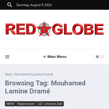
Zum Inhalt springen
Sonntag, August 9, 2026
Main Menu
Start
/
Mouhamed Lamine Dramé
Browsing Tag: Mouhamed
Lamine Dramé
NRW
Repression
UZ - Unsere Zeit