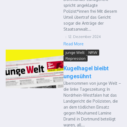
spricht angeklagte
Polizist*innen frei Mit diesem
Urteil übertraf das Gericht
sogar die Anträge der
Staatsanwalt...
12. Dezember 2024
Read More
junge Welt
NRW
Repression
Kugelhagel bleibt
ungesühnt
Übernommen von junge Welt –
die linke Tageszeitung: In
Nordrhein-Westfalen hat das
Landgericht die Polizisten, die
an dem tödlichen Einsatz
gegen Mouhamed Lamine
Dramé in Dortmund beteiligt
waren, all...