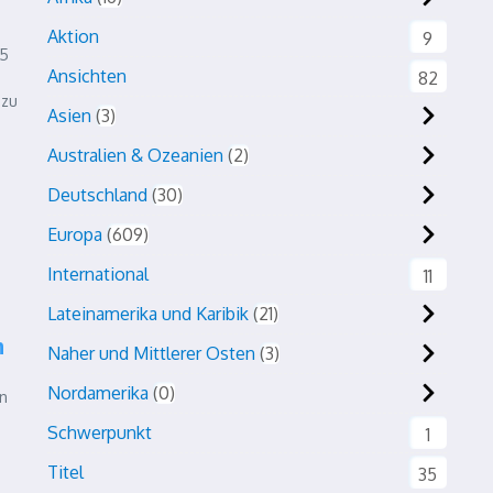
Aktion
9
25
Ansichten
82
azu
Asien
3
Australien & Ozeanien
2
Deutschland
30
Europa
609
International
11
Lateinamerika und Karibik
21
n
Naher und Mittlerer Osten
3
Nordamerika
0
n
Schwerpunkt
1
Titel
35