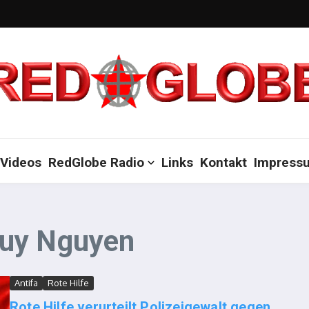
Videos
RedGlobe Radio
Links
Kontakt
Impress
Duy Nguyen
Antifa
Rote Hilfe
Rote Hilfe verurteilt Polizeigewalt gegen