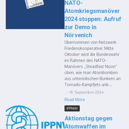
NATO-
Atomkriegsmanöver
2024 stoppen: Aufruf
zur Demo in
Nörvenich
Übernommen von Netzwerk
Friedenskooperative: Mitte
Oktober wird die Bundeswehr
im Rahmen des NATO-
Manövers „Steadfast Noon“
üben, wie man Atombomben
aus unterirdischen Bunkern an
Tornado-Kampfjets anb...
18. September 2024
Read More
IPPNW
Aktionstag gegen
Atomwaffen im