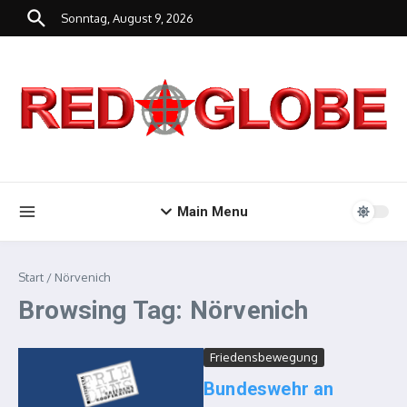
Zum Inhalt springen
Sonntag, August 9, 2026
Main Menu
Start
/
Nörvenich
Browsing Tag: Nörvenich
Friedensbewegung
Bundeswehr an