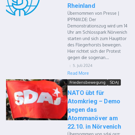
Rheinland
Übernommen von Presse |
IPPNW.DE: Der
Demonstrationszug wird um 14
Uhr am Schlosspark Nörvenich
starten und sich zum Haupttor
des Fliegerhorsts bewegen.
Hier richtet sich der Protest
gegen die sogenan...
5. Juli 2024
Read More
Friedensbewegung
SDAJ
NATO übt für
Atomkrieg – Demo
gegen das
Atommanöver am
22.10. in Nörvenich
Übernommen von sdaj.org: