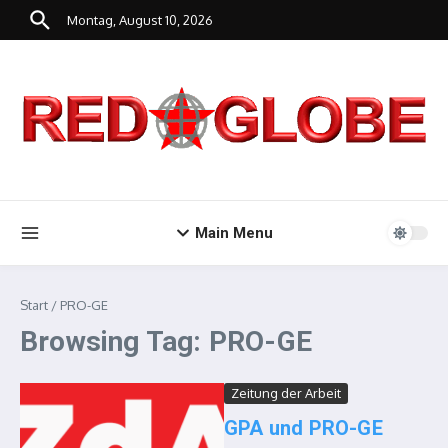
Zum Inhalt springen
Montag, August 10, 2026
Main Menu
Start
/
PRO-GE
Browsing Tag: PRO-GE
Zeitung der Arbeit
GPA und PRO-GE