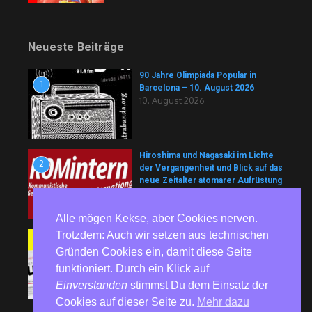
Neueste Beiträge
90 Jahre Olimpiada Popular in
1
Barcelona – 10. August 2026
10. August 2026
Hiroshima und Nagasaki im Lichte
2
der Vergangenheit und Blick auf das
neue Zeitalter atomarer Aufrüstung
und nuklearer Machtpolitik (Teil I)
10. August 2026
Alle mögen Kekse, aber Cookies nerven.
Trotzdem: Auch wir setzen aus technischen
Unblock Cuba!: Die Kubanische
3
Revolution verteidigen
Gründen Cookies ein, damit diese Seite
9. August 2026
funktioniert. Durch ein Klick auf
Einverstanden
stimmst Du dem Einsatz der
Cookies auf dieser Seite zu.
Mehr dazu