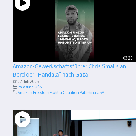
03:20
Amazon-Gewerkschaftsführer Chris Smalls an
Bord der „Handala“ nach Gaza
22. Juli 2025
Palästina
,
USA
Amazon
,
Freedom Flotilla Coalition
,
Palästina
,
USA