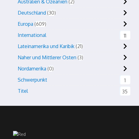
Australien & Ozeanien
2
Deutschland
30
Europa
609
International
11
Lateinamerika und Karibik
21
Naher und Mittlerer Osten
3
Nordamerika
0
Schwerpunkt
1
Titel
35