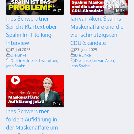
09:37
16:58
Ines Schwerdtner
Jan van Aken: Spahns
Spricht Klartext über
Maskenaffäre und die
Spahn Im Tilo Jung-
vier schmutzigsten
Interview
CDU-Skandale
17. Juli 2025
23. Juni 2025
Die Linke
Die Linke
Die Linke
,
Ines Schwerdtner
,
Die Linke
,
Jan van Aken
,
Jens Spahn
Jens Spahn
19:12
Ines Schwerdtner
fordert Aufklärung in
der Maskenaffäre um