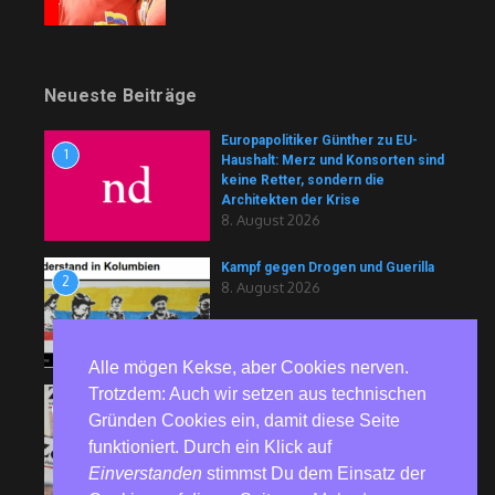
Neueste Beiträge
Europapolitiker Günther zu EU-
1
Haushalt: Merz und Konsorten sind
keine Retter, sondern die
Architekten der Krise
8. August 2026
Kampf gegen Drogen und Guerilla
2
8. August 2026
Alle mögen Kekse, aber Cookies nerven.
Trotzdem: Auch wir setzen aus technischen
Ravioli und Drohnen für die
3
nationale Resilienz?
Gründen Cookies ein, damit diese Seite
8. August 2026
funktioniert. Durch ein Klick auf
Einverstanden
stimmst Du dem Einsatz der