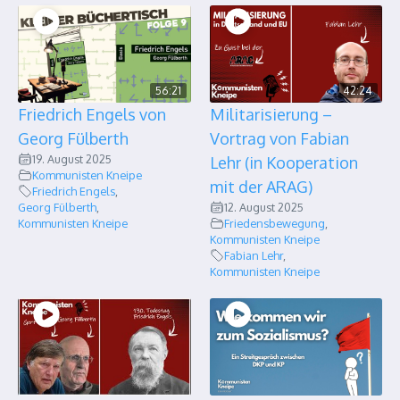
56:21
42:24
Friedrich Engels von
Militarisierung –
Georg Fülberth
Vortrag von Fabian
19. August 2025
Lehr (in Kooperation
Kommunisten Kneipe
mit der ARAG)
Friedrich Engels
,
Georg Fülberth
,
12. August 2025
Kommunisten Kneipe
Friedensbewegung
,
Kommunisten Kneipe
Fabian Lehr
,
Kommunisten Kneipe