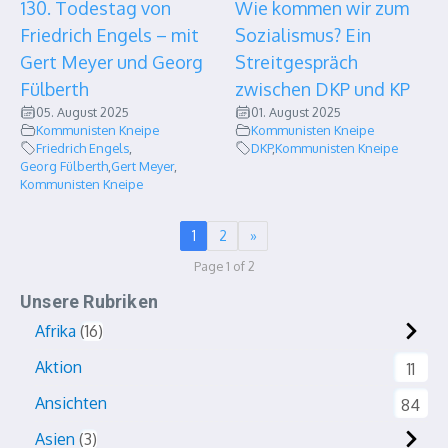
130. Todestag von
Wie kommen wir zum
Friedrich Engels – mit
Sozialismus? Ein
Gert Meyer und Georg
Streitgespräch
Fülberth
zwischen DKP und KP
05. August 2025
01. August 2025
Kommunisten Kneipe
Kommunisten Kneipe
Friedrich Engels
,
DKP
,
Kommunisten Kneipe
Georg Fülberth
,
Gert Meyer
,
Kommunisten Kneipe
1
2
»
Page 1 of 2
Unsere Rubriken
Afrika
16
Aktion
11
Ansichten
84
Asien
3