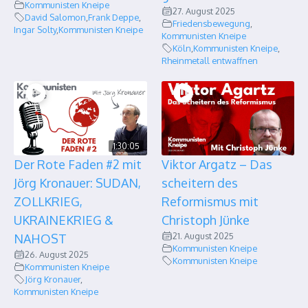
Kommunisten Kneipe
27. August 2025
David Salomon
,
Frank Deppe
,
Friedensbewegung
,
Ingar Solty
,
Kommunisten Kneipe
Kommunisten Kneipe
Köln
,
Kommunisten Kneipe
,
Rheinmetall entwaffnen
1:30:05
Der Rote Faden #2 mit
Viktor Argatz – Das
Jörg Kronauer: SUDAN,
scheitern des
ZOLLKRIEG,
Reformismus mit
UKRAINEKRIEG &
Christoph Jünke
21. August 2025
NAHOST
Kommunisten Kneipe
26. August 2025
Kommunisten Kneipe
Kommunisten Kneipe
Jörg Kronauer
,
Kommunisten Kneipe