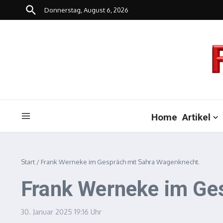
Zum Inhalt springen
Donnerstag, August 6, 2026
Home
Artikel
Start
/
Frank Werneke im Gespräch mit Sahra Wagenknecht.
Frank Werneke im Ge
30. Januar 2025
19:16 Uhr