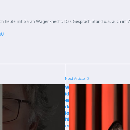
rach heute mit Sarah Wagenknecht. Das Gespräch Stand u.a. auch im 
uU
Next Article
W
F
id
r
e
e
rl
u
ic
n
h
d
e
s