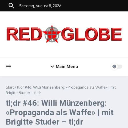
Zum Inhalt springen
Samstag, August 8, 2026
Main Menu
Start
/
tl;dr #46: Willi Münzenberg: «Propaganda als Waffe» | mit
Brigitte Studer – tl;dr
tl;dr #46: Willi Münzenberg:
«Propaganda als Waffe» | mit
Brigitte Studer – tl;dr