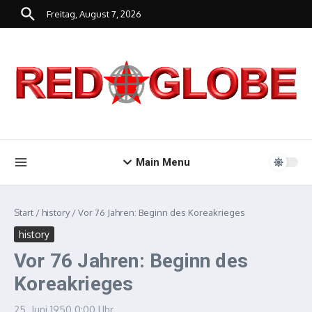
Zum Inhalt springen
Freitag, August 7, 2026
Main Menu
Start
/
history
/
Vor 76 Jahren: Beginn des Koreakrieges
history
Vor 76 Jahren: Beginn des
Koreakrieges
25. Juni 1950
0:00 Uhr