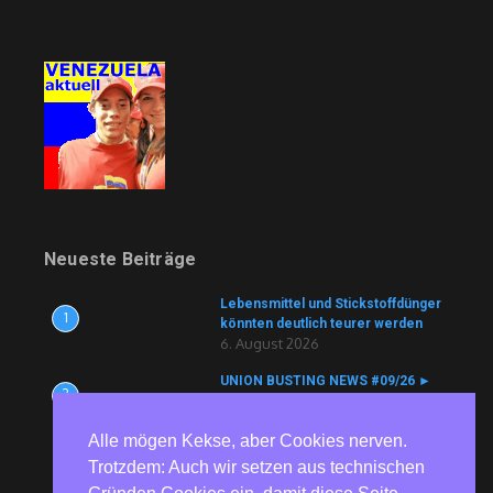
Neueste Beiträge
Lebensmittel und Stickstoffdünger
1
könnten deutlich teurer werden
6. August 2026
UNION BUSTING NEWS #09/26 ►
2
Köln Bäder ► Aldi ► ZF ► tödlicher
Arbeitsunfall vertuscht ► Currenta
Alle mögen Kekse, aber Cookies nerven.
► Nutracorp
6. August 2026
Trotzdem: Auch wir setzen aus technischen