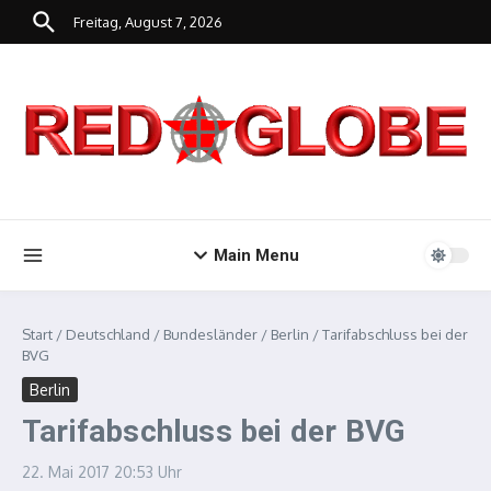
Zum Inhalt springen
Freitag, August 7, 2026
Main Menu
Start
/
Deutschland
/
Bundesländer
/
Berlin
/
Tarifabschluss bei der
BVG
Berlin
Tarifabschluss bei der BVG
22. Mai 2017
20:53 Uhr