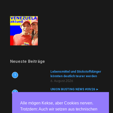
Neueste Beiträge
Lebensmittel und Stickstoffdünger
1
könnten deutlich teurer werden
6. August 2026
UNION BUSTING NEWS #09/26 ►
2
Köln Bäder ► Aldi ► ZF ► tödlicher
Arbeitsunfall vertuscht ► Currenta
Alle mögen Kekse, aber Cookies nerven.
► Nutracorp
6. August 2026
Trotzdem: Auch wir setzen aus technischen