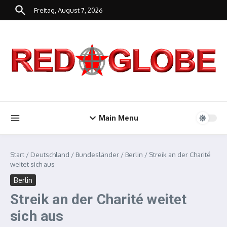
Zum Inhalt springen
Freitag, August 7, 2026
Main Menu
Start
/
Deutschland
/
Bundesländer
/
Berlin
/
Streik an der Charité
weitet sich aus
Berlin
Streik an der Charité weitet
sich aus