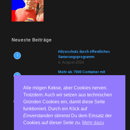
Neueste Beiträge
Hitzeschutz durch öffentliches
1
Sanierungsprogramm
6. August 2026
Mehr als 7000 Container mit
2
Lebensmitteln und Medikamenten
blockiert
6. August 2026
Alle mögen Kekse, aber Cookies nerven.
Trotzdem: Auch wir setzen aus technischen
81 Jahre nach Hiroshima und
3
Gründen Cookies ein, damit diese Seite
Nagasaki – Bundesweite
Gedenkaktionen erinnern an die
funktioniert. Durch ein Klick auf
Opfer von Atomwaffen
Einverstanden
stimmst Du dem Einsatz der
6. August 2026
Cookies auf dieser Seite zu.
Mehr dazu