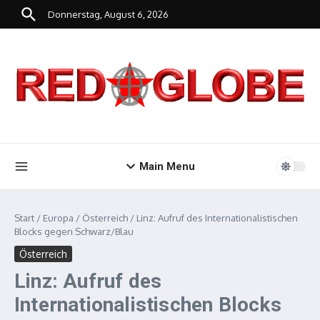
Zum Inhalt springen
Donnerstag, August 6, 2026
Main Menu
Start
/
Europa
/
Österreich
/
Linz: Aufruf des Internationalistischen
Blocks gegen Schwarz/Blau
Österreich
Linz: Aufruf des
Internationalistischen Blocks