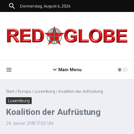
Zum Inhalt springen
Donnerstag, August 6, 2026
Main Menu
Start
/
Europa
/
Luxemburg
/
Koalition der Aufrüstung
Luxemburg
Koalition der Aufrüstung
24. Januar 2018
17:02 Uhr