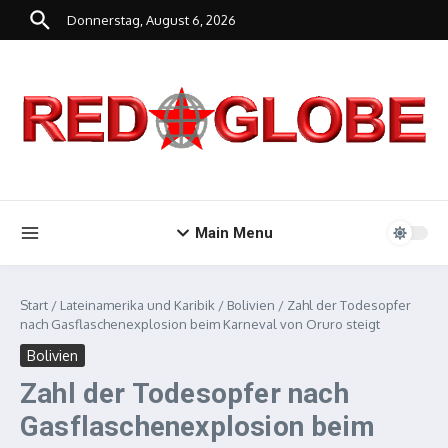
Zum Inhalt springen
Donnerstag, August 6, 2026
Main Menu
Start
/
Lateinamerika und Karibik
/
Bolivien
/
Zahl der Todesopfer
nach Gasflaschenexplosion beim Karneval von Oruro steigt
Bolivien
Zahl der Todesopfer nach
Gasflaschenexplosion beim