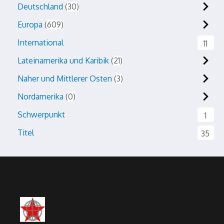
Deutschland
30
Europa
609
International
11
Lateinamerika und Karibik
21
Naher und Mittlerer Osten
3
Nordamerika
0
Schwerpunkt
1
Titel
35