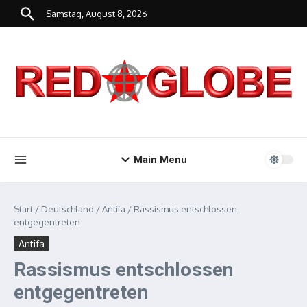
Zum Inhalt springen
Samstag, August 8, 2026
Main Menu
Start
/
Deutschland
/
Antifa
/
Rassismus entschlossen
entgegentreten
Antifa
Rassismus entschlossen
entgegentreten