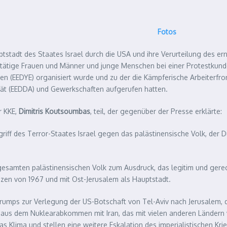
Fotos
stadt des Staates Israel durch die USA und ihre Verurteilung des er
tätige Frauen und Männer und junge Menschen bei einer Protestkundg
en (EEDYE) organisiert wurde und zu der die Kämpferische Arbeiterfr
ität (EEDDA) und Gewerkschaften aufgerufen hatten.
r KKE,
Dimitris Koutsoumbas
, teil, der gegenüber der Presse erklärte:
griff des Terror-Staates Israel gegen das palästinensische Volk, der
m gesamten palästinensischen Volk zum Ausdruck, das legitim und gere
zen von 1967 und mit Ost-Jerusalem als Hauptstadt.
umps zur Verlegung der US-Botschaft von Tel-Aviv nach Jerusalem, di
SA aus dem Nuklearabkommen mit Iran, das mit vielen anderen Ländern 
 Klima und stellen eine weitere Eskalation des imperialistischen Kri