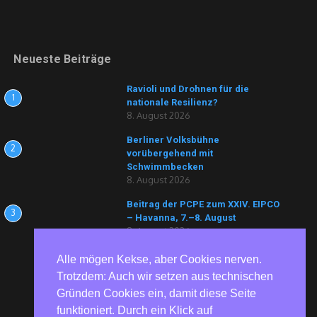
Neueste Beiträge
Ravioli und Drohnen für die
1
nationale Resilienz?
8. August 2026
Berliner Volksbühne
2
vorübergehend mit
Schwimmbecken
8. August 2026
Beitrag der PCPE zum XXIV. EIPCO
3
– Havanna, 7.–8. August
8. August 2026
Alle mögen Kekse, aber Cookies nerven.
Trotzdem: Auch wir setzen aus technischen
Gründen Cookies ein, damit diese Seite
funktioniert. Durch ein Klick auf