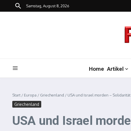
Zum Inhalt springen
Samstag, August 8, 2026
Home
Artikel
Start
/
Europa
/
Griechenland
/
USA und Israel morden – Solidarität
Griechenland
USA und Israel morden