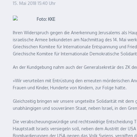
15. Mai 2018
15:40 Uhr
Ihren Widerspruch gegen die Anerkennung Jerusalems als Haupt
israelische Armee bekundeten am Nachmittag des 14. Mai werk
Griechischen Komitee für Internationale Entspannung und Fried
Griechische Komitee für Internationale Demokratische Solidar
An der Kundgebung nahm auch der Generalsekretär des ZK de
»Wir verurteilen mit Entrüstung den erneuten mörderischen An
Frauen und Kinder, Hunderte von Kindern, zur Folge hatte.
Gleichzeitig bringen wir unsere ungeteilte Solidarität mit de
unabhängigen und souveränen Staat, neben Israel, in den Gren
Die verabscheuungswürdige und rechtswidrige Entscheidung Tr
Hauptstadt Israels versiegeln soll, neben dem Austritt der U
Bombardierungen der USA gegen das Volk Syriens, vergiften das