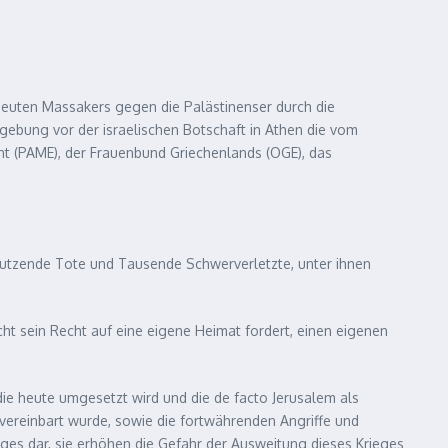
neuten Massakers gegen die Palästinenser durch die
ebung vor der israelischen Botschaft in Athen die vom
ont (PAME), der Frauenbund Griechenlands (OGE), das
 Dutzende Tote und Tausende Schwerverletzte, unter ihnen
cht sein Recht auf eine eigene Heimat fordert, einen eigenen
e heute umgesetzt wird und die de facto Jerusalem als
vereinbart wurde, sowie die fortwährenden Angriffe und
eges dar, sie erhöhen die Gefahr der Ausweitung dieses Krieges