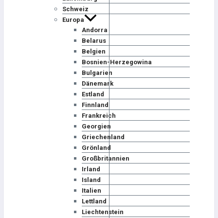
Schweiz
Europa
Andorra
Belarus
Belgien
Bosnien-Herzegowina
Bulgarien
Dänemark
Estland
Finnland
Frankreich
Georgien
Griechenland
Grönland
Großbritannien
Irland
Island
Italien
Lettland
Liechtenstein