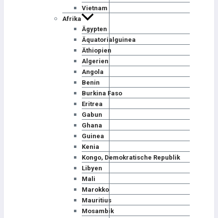
Vietnam
Afrika
Ägypten
Äquatorialguinea
Äthiopien
Algerien
Angola
Benin
Burkina Faso
Eritrea
Gabun
Ghana
Guinea
Kenia
Kongo, Demokratische Republik
Libyen
Mali
Marokko
Mauritius
Mosambik