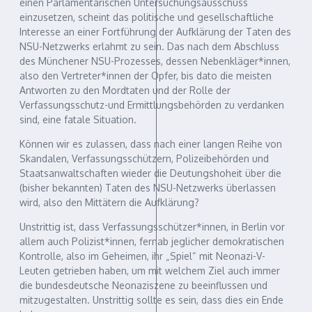
einen Parlamentarischen Untersuchungsausschuss
einzusetzen, scheint das politische und gesellschaftliche
Interesse an einer Fortführung der Aufklärung der Taten des
NSU-Netzwerks erlahmt zu sein. Das nach dem Abschluss
des Münchener NSU-Prozesses, dessen Nebenkläger*innen,
also den Vertreter*innen der Opfer, bis dato die meisten
Antworten zu den Mordtaten und der Rolle der
Verfassungsschutz-und Ermittlungsbehörden zu verdanken
sind, eine fatale Situation.
Können wir es zulassen, dass nach einer langen Reihe von
Skandalen, Verfassungsschützern, Polizeibehörden und
Staatsanwaltschaften wieder die Deutungshoheit über die
(bisher bekannten) Taten des NSU-Netzwerks überlassen
wird, also den Mittätern die Aufklärung?
Unstrittig ist, dass Verfassungsschützer*innen, in Berlin vor
allem auch Polizist*innen, fernab jeglicher demokratischen
Kontrolle, also im Geheimen, ihr „Spiel“ mit Neonazi-V-
Leuten getrieben haben, um mit welchem Ziel auch immer
die bundesdeutsche Neonaziszene zu beeinflussen und
mitzugestalten. Unstrittig sollte es sein, dass dies ein Ende