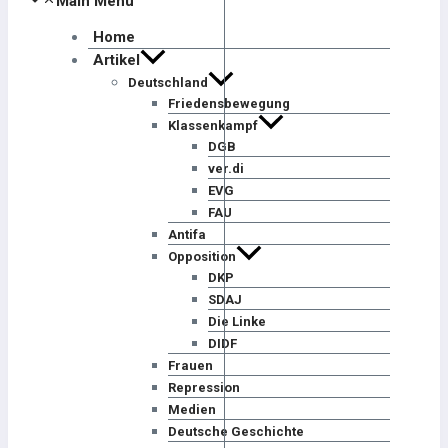
Main Menu
Home
Artikel
Deutschland
Friedensbewegung
Klassenkampf
DGB
ver.di
EVG
FAU
Antifa
Opposition
DKP
SDAJ
Die Linke
DIDF
Frauen
Repression
Medien
Deutsche Geschichte