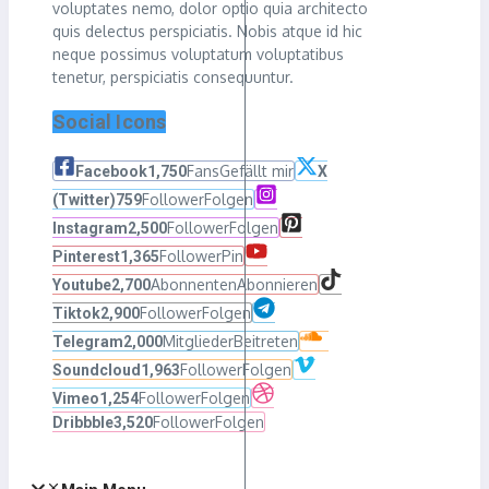
voluptates nemo, dolor optio quia architecto
quis delectus perspiciatis. Nobis atque id hic
neque possimus voluptatum voluptatibus
tenetur, perspiciatis consequuntur.
Social Icons
Fans
Gefällt mir
Facebook
1,750
X
Follower
Folgen
(Twitter)
759
Follower
Folgen
Instagram
2,500
Follower
Pin
Pinterest
1,365
Abonnenten
Abonnieren
Youtube
2,700
Follower
Folgen
Tiktok
2,900
Mitglieder
Beitreten
Telegram
2,000
Follower
Folgen
Soundcloud
1,963
Follower
Folgen
Vimeo
1,254
Follower
Folgen
Dribbble
3,520