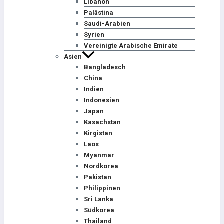
Libanon
Palästina
Saudi-Arabien
Syrien
Vereinigte Arabische Emirate
Asien
Bangladesch
China
Indien
Indonesien
Japan
Kasachstan
Kirgistan
Laos
Myanmar
Nordkorea
Pakistan
Philippinen
Sri Lanka
Südkorea
Thailand