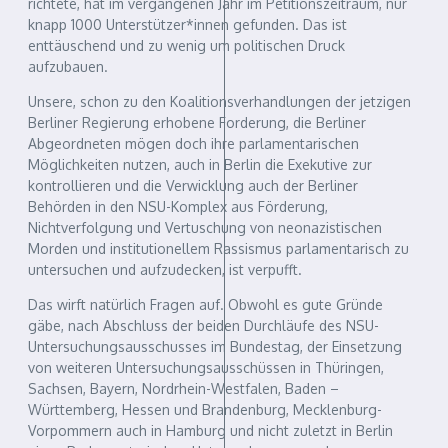
richtete, hat im vergangenen Jahr im Petitionszeitraum, nur
knapp 1000 Unterstützer*innen gefunden. Das ist
enttäuschend und zu wenig um politischen Druck
aufzubauen.
Unsere, schon zu den Koalitionsverhandlungen der jetzigen
Berliner Regierung erhobene Forderung, die Berliner
Abgeordneten mögen doch ihre parlamentarischen
Möglichkeiten nutzen, auch in Berlin die Exekutive zur
kontrollieren und die Verwicklung auch der Berliner
Behörden in den NSU-Komplex aus Förderung,
Nichtverfolgung und Vertuschung von neonazistischen
Morden und institutionellem Rassismus parlamentarisch zu
untersuchen und aufzudecken, ist verpufft.
Das wirft natürlich Fragen auf. Obwohl es gute Gründe
gäbe, nach Abschluss der beiden Durchläufe des NSU-
Untersuchungsausschusses im Bundestag, der Einsetzung
von weiteren Untersuchungsausschüssen in Thüringen,
Sachsen, Bayern, Nordrhein-Westfalen, Baden –
Württemberg, Hessen und Brandenburg, Mecklenburg-
Vorpommern auch in Hamburg und nicht zuletzt in Berlin