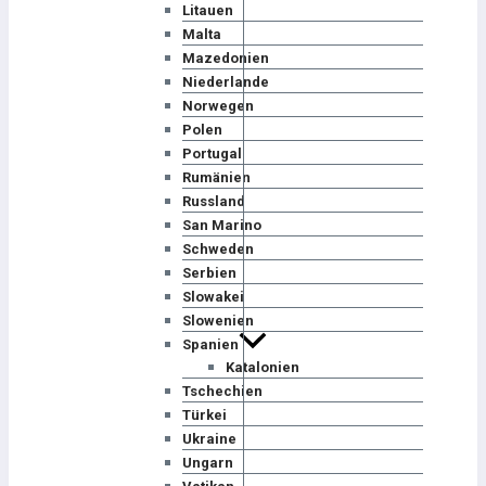
Litauen
Malta
Mazedonien
Niederlande
Norwegen
Polen
Portugal
Rumänien
Russland
San Marino
Schweden
Serbien
Slowakei
Slowenien
Spanien
Katalonien
Tschechien
Türkei
Ukraine
Ungarn