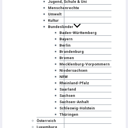
Jugend, Schule & Uni
Menschenrechte
Umwelt
Kultur
Bundesländer
Baden-Württemberg
Bayern
Berlin
Brandenburg
Bremen
Mecklenburg-Vorpommern
Niedersachsen
NRW
Rheinland-Pfalz
Saarland
Sachsen
Sachsen-Anhalt
Schleswig-Holstein
Thüringen
Österreich
Luxemburg