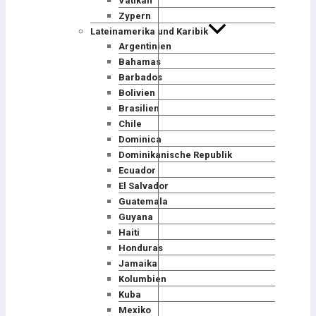
Vatikan
Zypern
Lateinamerika und Karibik
Argentinien
Bahamas
Barbados
Bolivien
Brasilien
Chile
Dominica
Dominikanische Republik
Ecuador
El Salvador
Guatemala
Guyana
Haiti
Honduras
Jamaika
Kolumbien
Kuba
Mexiko