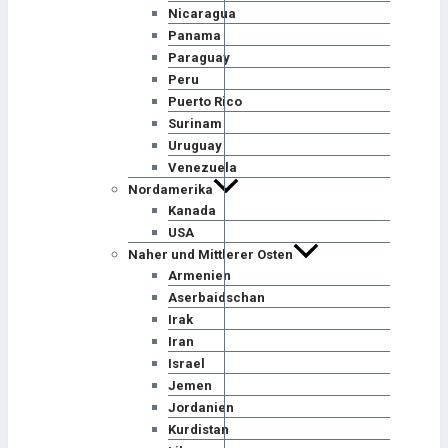
Nicaragua
Panama
Paraguay
Peru
Puerto Rico
Surinam
Uruguay
Venezuela
Nordamerika
Kanada
USA
Naher und Mittlerer Osten
Armenien
Aserbaidschan
Irak
Iran
Israel
Jemen
Jordanien
Kurdistan