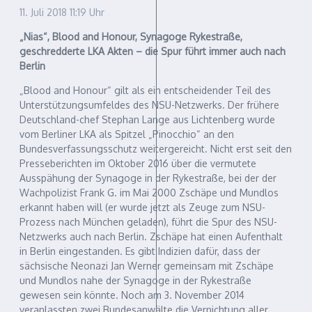
11. Juli 2018
11:19 Uhr
„Nias“, Blood and Honour, Synagoge Rykestraße,
geschredderte LKA Akten – die Spur führt immer auch nach
Berlin
„Blood and Honour“ gilt als ein entscheidender Teil des
Unterstützungsumfeldes des NSU-Netzwerks. Der frühere
Deutschland-chef Stephan Lange aus Lichtenberg wurde
vom Berliner LKA als Spitzel „Pinocchio“ an den
Bundesverfassungsschutz weitergereicht. Nicht erst seit den
Presseberichten im Oktober 2016 über die vermutete
Ausspähung der Synagoge in der Rykestraße, bei der der
Wachpolizist Frank G. im Mai 2000 Zschäpe und Mundlos
erkannt haben will (er wurde jetzt als Zeuge zum NSU-
Prozess nach München geladen), führt die Spur des NSU-
Netzwerks auch nach Berlin. Zschäpe hat einen Aufenthalt
in Berlin eingestanden. Es gibt Indizien dafür, dass der
sächsische Neonazi Jan Werner gemeinsam mit Zschäpe
und Mundlos nahe der Synagoge in der Rykestraße
gewesen sein könnte. Noch am 3. November 2014
veranlassten zwei Bundesanwälte die Vernichtung aller