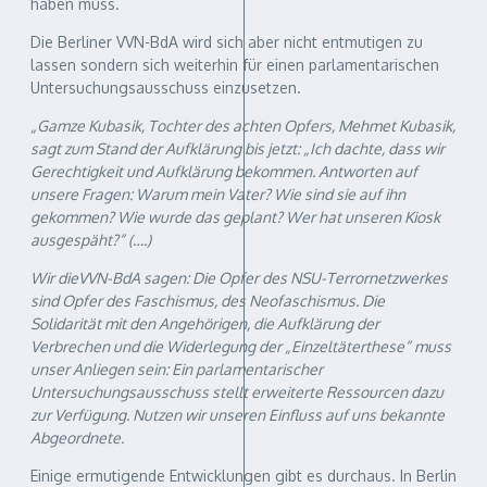
haben muss.
Die Berliner VVN-BdA wird sich aber nicht entmutigen zu
lassen sondern sich weiterhin für einen parlamentarischen
Untersuchungsausschuss einzusetzen.
„Gamze Kubasik, Tochter des achten Opfers, Mehmet Kubasik,
sagt zum Stand der Aufklärung bis jetzt: „Ich dachte, dass wir
Gerechtigkeit und Aufklärung bekommen. Antworten auf
unsere Fragen: Warum mein Vater? Wie sind sie auf ihn
gekommen? Wie wurde das geplant? Wer hat unseren Kiosk
ausgespäht?“ (….)
Wir dieVVN-BdA sagen: Die Opfer des NSU-Terrornetzwerkes
sind Opfer des Faschismus, des Neofaschismus. Die
Solidarität mit den Angehörigen, die Aufklärung der
Verbrechen und die Widerlegung der „Einzeltäterthese“ muss
unser Anliegen sein: Ein parlamentarischer
Untersuchungsausschuss stellt erweiterte Ressourcen dazu
zur Verfügung. Nutzen wir unseren Einfluss auf uns bekannte
Abgeordnete.
Einige ermutigende Entwicklungen gibt es durchaus. In Berlin