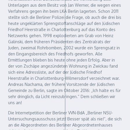
Unterlagen aus dem Besitz von Jan Werner, die wegen eines
Verfahrens gegen ihn beim LKA Berlin lagerten. Schon 2011
stellte sich die Berliner Polizei die Frage, ob auch die drei bis
heute ungeklärten Sprengstoff­anschläge auf den Jüdischen
Friedhof Heerstraße in Charlottenburg auf das Konto des
Netzwerks gehen. 1998 explodierten am Grab von Heinz
Galinski, dem früheren Präsidenten des Zentralrats der
Juden, zweimal Rohrbomben, 2002 wurde ein Sprengsatz in
den Eingangsbereich des Friedhofs geworfen. Alle
Ermittlungen blieben bis heute ohne jeden Erfolg. Aber in
der von Zschäpe angezündeten Wohnung in Zwickau fand
sich eine Adressliste, auf der der Jüdische Friedhof
Heerstraße in Charlottenburg-Wilmersdorf verzeichnet war.
Andreas Nachama, der frühere Vorsitzende der Jüdischen
Gemeinde zu Berlin, sagte im Oktober 2016: „Ich halte es für
sehr dringlich, da Licht reinzubringen.“ Dem schließen wir
uns an!
Die Internetpetition der Berliner VVN-BdA „Berliner NSU-
Untersuchungsausschuss jetzt! Besser spät als nie!“, die sich
an die Abgeordneten des Berliner Abgeordnetenhauses