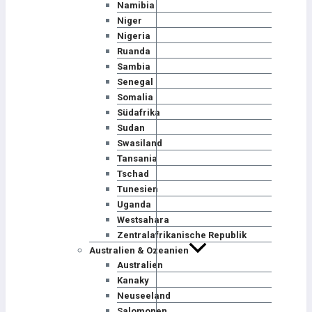
Namibia
Niger
Nigeria
Ruanda
Sambia
Senegal
Somalia
Südafrika
Sudan
Swasiland
Tansania
Tschad
Tunesien
Uganda
Westsahara
Zentralafrikanische Republik
Australien & Ozeanien
Australien
Kanaky
Neuseeland
Salomonen