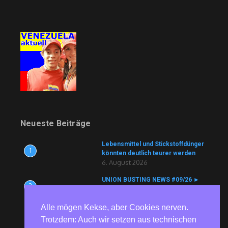
Neueste Beiträge
Lebensmittel und Stickstoffdünger
1
könnten deutlich teurer werden
6. August 2026
UNION BUSTING NEWS #09/26 ►
2
Köln Bäder ► Aldi ► ZF ► tödlicher
Arbeitsunfall vertuscht ► Currenta
Alle mögen Kekse, aber Cookies nerven.
► Nutracorp
6. August 2026
Trotzdem: Auch wir setzen aus technischen