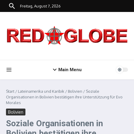
Zum Inhalt springen
Freitag, August 7, 2026
Main Menu
Start
/
Lateinamerika und Karibik
/
Bolivien
/
Soziale
Organisationen in Bolivien bestätigen ihre Unterstützung für Evo
Morales
Bolivien
Soziale Organisationen in
Bolivien bestätigen ihre