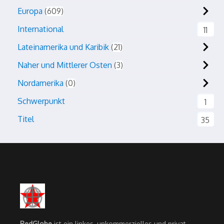
Europa
609
International
11
Lateinamerika und Karibik
21
Naher und Mittlerer Osten
3
Nordamerika
0
Schwerpunkt
1
Titel
35
RedGlobe
ist ein linkes, unkommerzielles und privat