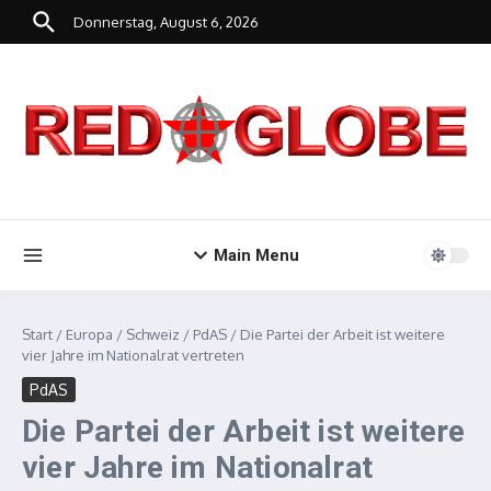
Zum Inhalt springen
Donnerstag, August 6, 2026
Main Menu
Start
/
Europa
/
Schweiz
/
PdAS
/
Die Partei der Arbeit ist weitere
vier Jahre im Nationalrat vertreten
PdAS
Die Partei der Arbeit ist weitere
vier Jahre im Nationalrat