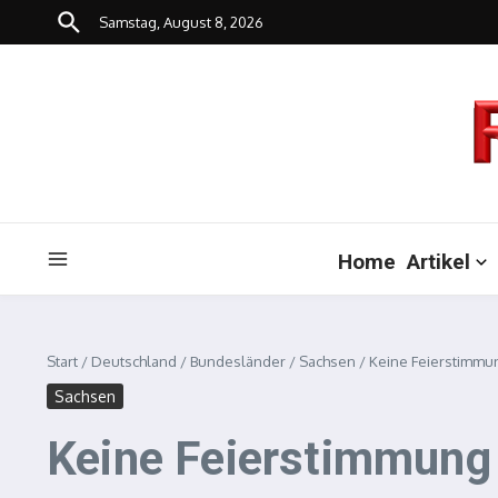
Zum Inhalt springen
Samstag, August 8, 2026
Home
Artikel
Start
/
Deutschland
/
Bundesländer
/
Sachsen
/
Keine Feierstimmu
Sachsen
Keine Feierstimmung