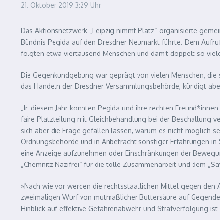
21. Oktober 2019
3:29 Uhr
Das Aktionsnetzwerk „Leipzig nimmt Platz“ organisierte gemei
Bündnis Pegida auf den Dresdner Neumarkt führte. Dem Aufruf 
folgten etwa viertausend Menschen und damit doppelt so viele,
Die Gegenkundgebung war geprägt von vielen Menschen, die sic
das Handeln der Dresdner Versammlungsbehörde, kündigt aber
„In diesem Jahr konnten Pegida und ihre rechten Freund*innen
faire Platzteilung mit Gleichbehandlung bei der Beschallung v
sich aber die Frage gefallen lassen, warum es nicht möglich se
Ordnungsbehörde und in Anbetracht sonstiger Erfahrungen in Sa
eine Anzeige aufzunehmen oder Einschränkungen der Bewegungs
„Chemnitz Nazifrei“ für die tolle Zusammenarbeit und dem „Say 
»Nach wie vor werden die rechtsstaatlichen Mittel gegen den 
zweimaligen Wurf von mutmaßlicher Buttersäure auf Gegendemo
Hinblick auf effektive Gefahrenabwehr und Strafverfolgung is