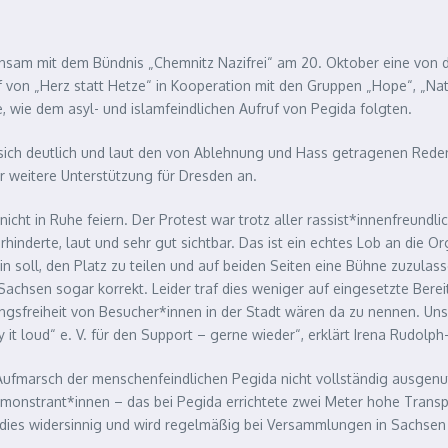
nsam mit dem Bündnis „Chemnitz Nazifrei“ am 20. Oktober eine von d
von „Herz statt Hetze“ in Kooperation mit den Gruppen „Hope“, „Nat
 wie dem asyl- und islamfeindlichen Aufruf von Pegida folgten.
h deutlich und laut den von Ablehnung und Hass getragenen Reden be
 weitere Unterstützung für Dresden an.
 nicht in Ruhe feiern. Der Protest war trotz aller rassist*innenfre
erhinderte, laut und sehr gut sichtbar. Das ist ein echtes Lob an die
in soll, den Platz zu teilen und auf beiden Seiten eine Bühne zuzulass
chsen sogar korrekt. Leider traf dies weniger auf eingesetzte Bereit
freiheit von Besucher*innen in der Stadt wären da zu nennen. Unse
it loud“ e. V. für den Support – gerne wieder“, erklärt Irena Rudolph
Aufmarsch der menschenfeindlichen Pegida nicht vollständig ausgenut
nstrant*innen – das bei Pegida errichtete zwei Meter hohe Transpa
t dies widersinnig und wird regelmäßig bei Versammlungen in Sachsen