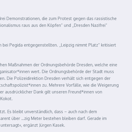
rei Demonstrationen, die zum Protest gegen das rassistische
ionalismus raus aus den Köpfen“ und „Dresden Nazifrei“
i Pegida entgegenstellten. „Leipzig nimmt Platz“ kritisiert
undlichen Maßnahmen der Ordnungsbehörde Dresden, welche eine
 Organisator*innen wert. Die Ordnungsbehörde der Stadt muss
en. Die Polizeidirektion Dresden verhält sich entgegen der
schaftspolizist*innen zu. Mehrere Vorfälle, wie die Weigerung
r ausdrücklicher Dank gilt unseren Freund*innen von
-Kokot.
zt. Es bleibt unverständlich, dass – auch nach dem
rent über …zig Meter bestehen bleiben darf. Gerade im
 untersagt«, ergänzt Jürgen Kasek.