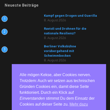
Neueste Beiträge
Kampf gegen Drogen und Guerilla
1
8. August 2026
Ravioli und Drohnen für die
2
nationale Resilienz?
8. August 2026
Berliner Volksbühne
3
vorübergehend mit
Schwimmbecken
8. August 2026
Alle mögen Kekse, aber Cookies nerven.
Trotzdem: Auch wir setzen aus technischen
Gründen Cookies ein, damit diese Seite
funktioniert. Durch ein Klick auf
Einverstanden
stimmst Du dem Einsatz der
Cookies auf dieser Seite zu.
Mehr dazu