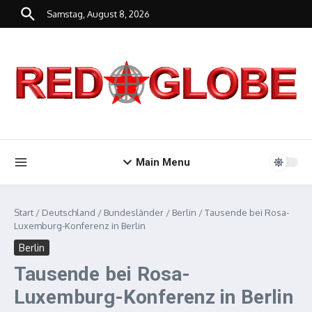
Zum Inhalt springen
Samstag, August 8, 2026
Main Menu
Start
/
Deutschland
/
Bundesländer
/
Berlin
/
Tausende bei Rosa-
Luxemburg-Konferenz in Berlin
Berlin
Tausende bei Rosa-
Luxemburg-Konferenz in Berlin