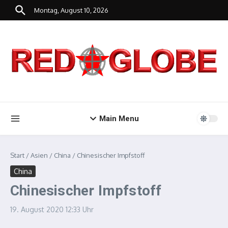
Zum Inhalt springen
Montag, August 10, 2026
Main Menu
Start
/
Asien
/
China
/
Chinesischer Impfstoff
China
Chinesischer Impfstoff
19. August 2020
12:33 Uhr