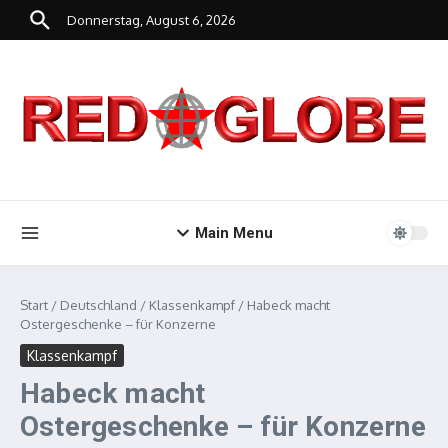
Zum Inhalt springen
Donnerstag, August 6, 2026
Main Menu
Start
/
Deutschland
/
Klassenkampf
/
Habeck macht
Ostergeschenke – für Konzerne
Klassenkampf
Habeck macht
Ostergeschenke – für Konzerne